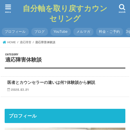
自分軸を取り戻すカウン
menu
search
セリング
プロフィール
ブログ
YouTube
メルマガ
料金・ご予約
HOME
適応障害
適応障害体験談
適応障害体験談
医者とカウンセラーの違いは何?体験談から解説
2020.03.21
プロフィール