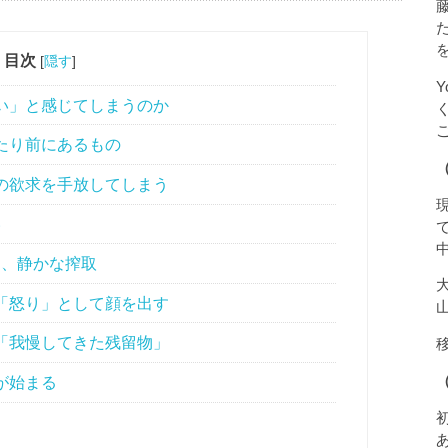
目次
[
隠す
]
い」と感じてしまうのか
たり前にあるもの
の欲求を手放してしまう
い
る、静かな搾取
「怒り」として顔を出す
「我慢してきた残留物」
移
が始まる