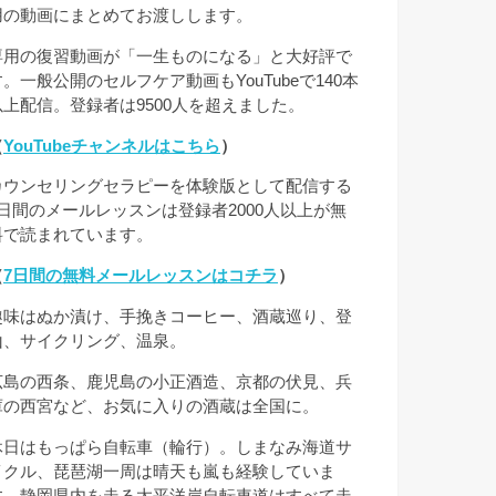
用の動画にまとめてお渡しします。
専用の復習動画が「一生ものになる」と大好評で
す。一般公開のセルフケア動画もYouTubeで140本
以上配信。登録者は9500人を超えました。
（
YouTubeチャンネルはこちら
）
カウンセリングセラピーを体験版として配信する
7日間のメールレッスンは登録者2000人以上が無
料で読まれています。
（
7日間の無料メールレッスンはコチラ
）
趣味はぬか漬け、手挽きコーヒー、酒蔵巡り、登
山、サイクリング、温泉。
広島の西条、鹿児島の小正酒造、京都の伏見、兵
庫の西宮など、お気に入りの酒蔵は全国に。
休日はもっぱら自転車（輪行）。しまなみ海道サ
イクル、琵琶湖一周は晴天も嵐も経験していま
す。静岡県内を走る太平洋岸自転車道はすべて走