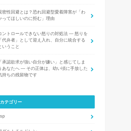
親密性回避とは？恐れ回避型愛着障害が「わ
かってほしいのに拒む」理由
コントロールできない怒りの対処法 ― 怒りを
「代弁者」として迎え入れ、自分に統合する
ということ
「承認欲求が強い自分が嫌い」と感じてしま
うあなたへ ― その正体は、幼い頃に手放した
気持ちの残留物です
カテゴリー
hsp