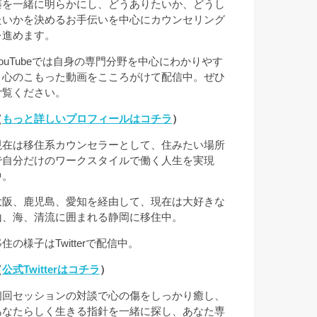
藤を一緒に明らかにし、どうありたいか、どうし
たいかを決めるお手伝いを中心にカウンセリング
を進めます。
YouTubeでは自身の専門分野を中心にわかりやす
く心のこもった動画をこころがけて配信中。ぜひ
ご覧ください。
（
もっと詳しいプロフィールはコチラ
）
現在は移住系カウンセラーとして、住みたい場所
で自分だけのワークスタイルで働く人生を実現
中。
大阪、鹿児島、愛知を経由して、現在は大好きな
山、海、清流に囲まれる静岡に移住中。
住の様子はTwitterで配信中。
（
公式Twitterはコチラ
）
初回セッションの対談で心の傷をしっかり癒し、
あなたらしく生きる指針を一緒に探し、あなた専