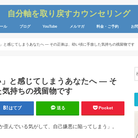
自分軸を取り戻すカウンセリング
ール
ブログ
YouTube
メルマガ
料金・ご予約
お
」と感じてしまうあなたへ ― その正体は、幼い頃に手放した気持ちの残留物です
」と感じてしまうあなたへ ― そ
た気持ちの残留物です
はてブ
送る
Pocket
か歪んでいる気がして、自己嫌悪に陥ってしまう」。