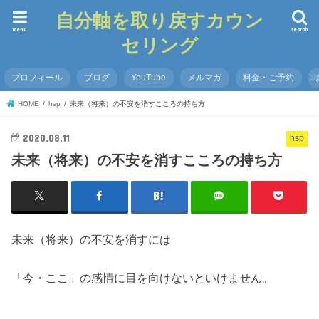
自分軸を取り戻すカウン
menu
search
セリング
プロフィール
ブログ
YouTube
メルマガ
料金・ご予約
HOME
hsp
未来（将来）の不安を消すこころの持ち方
2020.08.11
hsp
未来（将来）の不安を消すこころの持ち方
未来（将来）の不安を消すには
「今・ここ」の感情に目を向けないといけません。