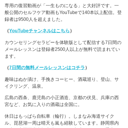
専用の復習動画が「一生ものになる」と大好評です。一
般公開のセルフケア動画もYouTubeで140本以上配信。登
録者は9500人を超えました。
（
YouTubeチャンネルはこちら
）
カウンセリングセラピーを体験版として配信する7日間の
メールレッスンは登録者2500人以上が無料で読まれてい
ます。
（
7日間の無料メールレッスンはコチラ
）
趣味はぬか漬け、手挽きコーヒー、酒蔵巡り、登山、サ
イクリング、温泉。
広島の西条、鹿児島の小正酒造、京都の伏見、兵庫の西
宮など、お気に入りの酒蔵は全国に。
休日はもっぱら自転車（輪行）。しまなみ海道サイク
ル、琵琶湖一周は晴天も嵐も経験しています。静岡県内