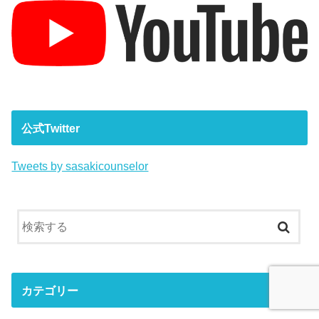
公式Twitter
Tweets by sasakicounselor
カテゴリー