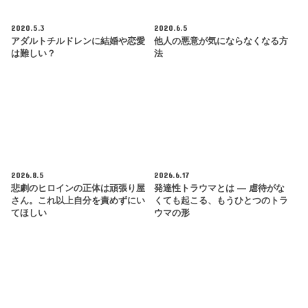
2020.5.3
2020.6.5
アダルトチルドレンに結婚や恋愛
他人の悪意が気にならなくなる方
は難しい？
法
2026.8.5
2026.6.17
悲劇のヒロインの正体は頑張り屋
発達性トラウマとは ― 虐待がな
さん。これ以上自分を責めずにい
くても起こる、もうひとつのトラ
てほしい
ウマの形