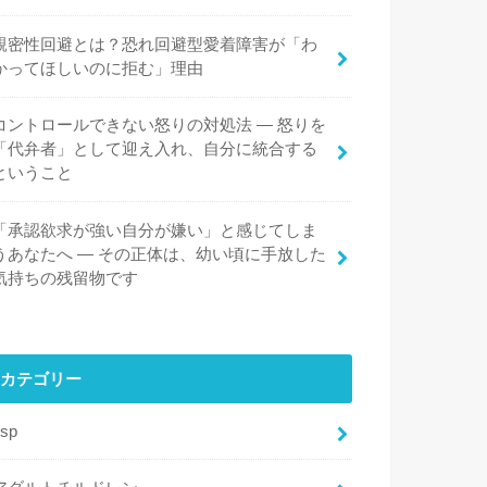
親密性回避とは？恐れ回避型愛着障害が「わ
かってほしいのに拒む」理由
コントロールできない怒りの対処法 ― 怒りを
「代弁者」として迎え入れ、自分に統合する
ということ
「承認欲求が強い自分が嫌い」と感じてしま
うあなたへ ― その正体は、幼い頃に手放した
気持ちの残留物です
カテゴリー
hsp