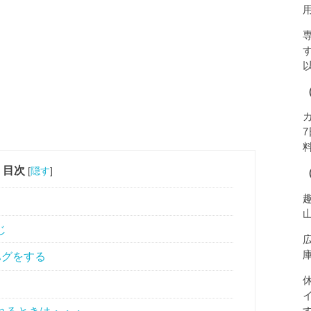
目次
[
隠す
]
じ
ハグをする