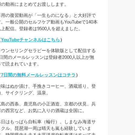
用の動画にまとめてお渡しします。
専用の復習動画が「一生ものになる」と大好評で
す。一般公開のセルフケア動画もYouTubeで140本
以上配信。登録者は9500人を超えました。
（
YouTubeチャンネルはこちら
）
カウンセリングセラピーを体験版として配信する
7日間のメールレッスンは登録者2000人以上が無
料で読まれています。
（
7日間の無料メールレッスンはコチラ
）
趣味はぬか漬け、手挽きコーヒー、酒蔵巡り、登
山、サイクリング、温泉。
広島の西条、鹿児島の小正酒造、京都の伏見、兵
庫の西宮など、お気に入りの酒蔵は全国に。
休日はもっぱら自転車（輪行）。しまなみ海道サ
イクル、琵琶湖一周は晴天も嵐も経験していま
す。静岡県内を走る太平洋岸自転車道はすべて走