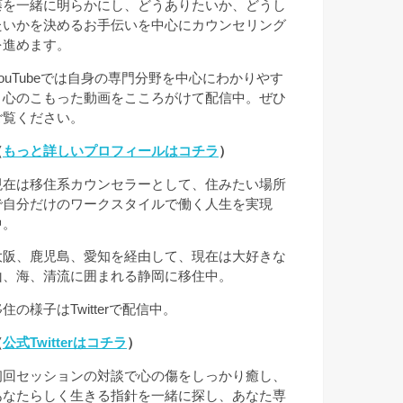
藤を一緒に明らかにし、どうありたいか、どうし
たいかを決めるお手伝いを中心にカウンセリング
を進めます。
YouTubeでは自身の専門分野を中心にわかりやす
く心のこもった動画をこころがけて配信中。ぜひ
ご覧ください。
（
もっと詳しいプロフィールはコチラ
）
現在は移住系カウンセラーとして、住みたい場所
で自分だけのワークスタイルで働く人生を実現
中。
大阪、鹿児島、愛知を経由して、現在は大好きな
山、海、清流に囲まれる静岡に移住中。
住の様子はTwitterで配信中。
（
公式Twitterはコチラ
）
初回セッションの対談で心の傷をしっかり癒し、
あなたらしく生きる指針を一緒に探し、あなた専