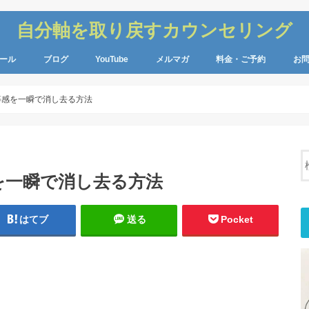
自分軸を取り戻すカウンセリング
ール
ブログ
YouTube
メルマガ
料金・ご予約
お
等感を一瞬で消し去る方法
を一瞬で消し去る方法
はてブ
送る
Pocket