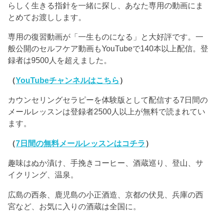
らしく生きる指針を一緒に探し、あなた専用の動画にま
とめてお渡しします。
専用の復習動画が「一生ものになる」と大好評です。一
般公開のセルフケア動画もYouTubeで140本以上配信。登
録者は9500人を超えました。
（
YouTubeチャンネルはこちら
）
カウンセリングセラピーを体験版として配信する7日間の
メールレッスンは登録者2500人以上が無料で読まれてい
ます。
（
7日間の無料メールレッスンはコチラ
）
趣味はぬか漬け、手挽きコーヒー、酒蔵巡り、登山、サ
イクリング、温泉。
広島の西条、鹿児島の小正酒造、京都の伏見、兵庫の西
宮など、お気に入りの酒蔵は全国に。